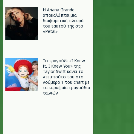
Η Ariana Grande
αποκαλύπτει μια
διαφορετική πλευρά
του εαυτού της στο
«Petal»
Το τραγούδι «I Knew
It, I Knew You» της
Taylor Swift κάνει το
ντεμπούτο του στο
νούμερο 1 του chart με
τα κορυφαία τραγούδια
ταινιών