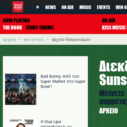
NEWS
ON AIR
MUSIC
EVENTS
WIN O
NOW PLAYING
ON AIR
THE DOOR
TEDDY SWIMS
αρχική
win on kiss
αρχείο διαγωνισμών
Διεκ
Suns
Bad Bunny: Από του
Super Market στο Super
Bowl !
Μείνετε 
συμμετοχ
ΑΡΧΕΊΟ
Η Dua Lipa
αποκαλύπτει το